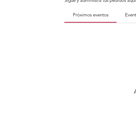
Sigue y administra tus pedidos aquí
Próximos eventos
Event