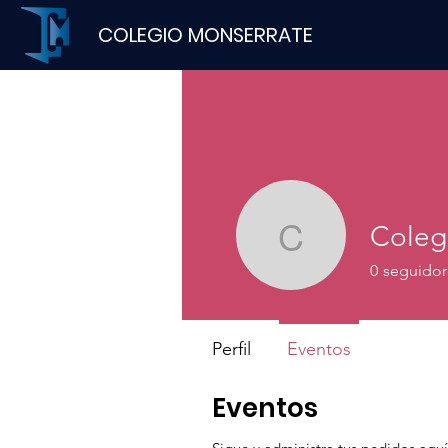
COLEGIO MONSERRATE
Coleg
Colegio M
0
seguidor
Perfil
Eventos
Eventos